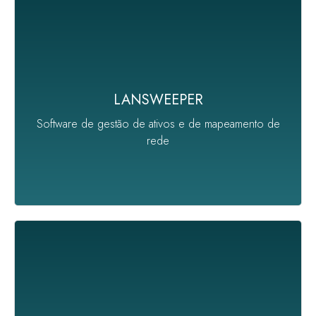
Verifica todos os seus computadores e dispositivos
e os exibe em uma interface web de fácil acesso.
LANSWEEPER
Aumente a visibilidade do seu ambiente de TI,
Software de gestão de ativos e de mapeamento de
melhore a segurança e reduza custos.
rede
O SQL Monitor da Redgate simplifica a