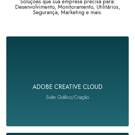
Soluções que sua empresa precisa para:
Desenvolvimento, Monitoramento, Utilitários,
Segurança, Marketing e mais.
Os melhores apps de criação, além de recursos
exclusivos para empresas. Transforme suas ideias
mais brilhantes no seu melhor trabalho em
ADOBE CREATIVE CLOUD
dispositivos móveis e desktop e compartilhe com o
mundo.
Suíte Gráfico/Criação