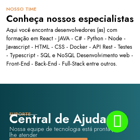
NOSSO TIME
Conheça nossos especialistas
Aqui você encontra desenvolvedores (as) com
formação em React - JAVA - C# - Python - Node -
Javascript - HTML - CSS - Docker - API Rest - Testes
- Typescript - SQL e NoSQL Desenvolvimento web -
Front-End - Back-End - Full-Stack entre outros.
Central de Ajuda
SUPORTE
Nossa equipe de tecnologia está pronta para
lhe atender